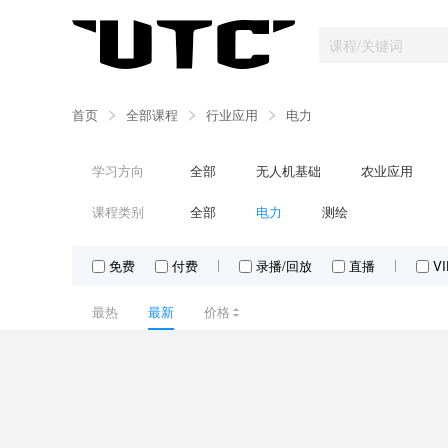
首页
全部课程
行业应用
电力
学习方向
全部
无人机基础
农业应用
课程类别
全部
电力
测绘
免费
付费
录播/回放
直播
V
最热
最新
价格