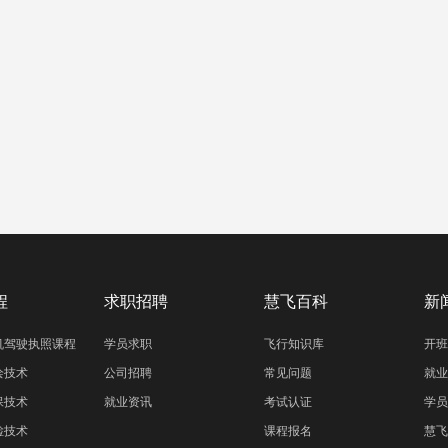
程
求职招聘
慧飞百科
新
机驾驶执照课程
学员求职
飞行知识库
开班
绘技术
公司招聘
常见问题
就业
保技术
就业资讯
考试认证
学员
检技术
课程报名
慧飞