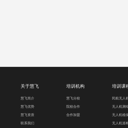
关于慧飞
培训机构
培训课
慧飞简介
慧飞分校
民航无人
慧飞优势
院校合作
无人机测
慧飞资质
合作加盟
无人机植
联系我们
无人机巡