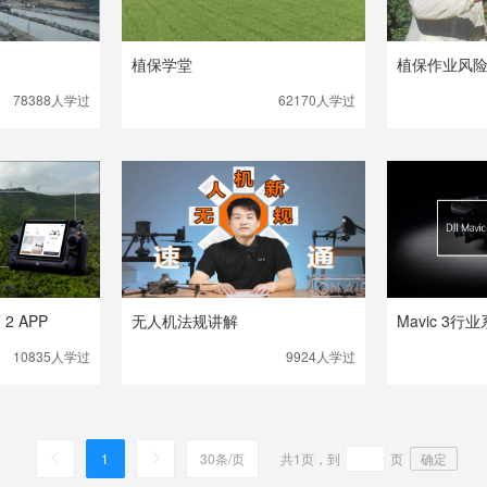
植保学堂
植保作业风
78388人
学过
62170人
学过
 2 APP
无人机法规讲解
Mavic 3
10835人
学过
9924人
学过
1
30条/页
共1页，到
页