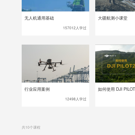
无人机通用基础
大疆航测小课堂
157012人
学过
行业应用案例
如何使用 DJI PILOT
12498人
学过
共10个课程