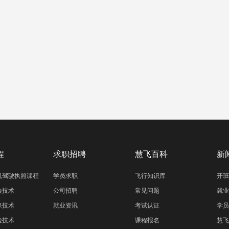
程
求职招聘
慧飞百科
新
机驾驶执照课程
学员求职
飞行知识库
开班
绘技术
公司招聘
常见问题
就业
保技术
就业资讯
考试认证
学员
检技术
课程报名
慧飞