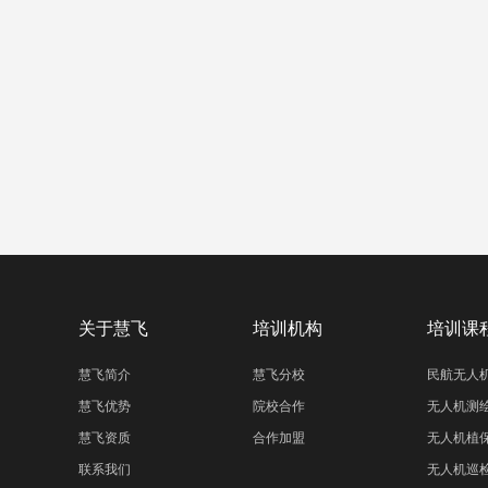
关于慧飞
培训机构
培训课
慧飞简介
慧飞分校
民航无人
慧飞优势
院校合作
无人机测
慧飞资质
合作加盟
无人机植
联系我们
无人机巡