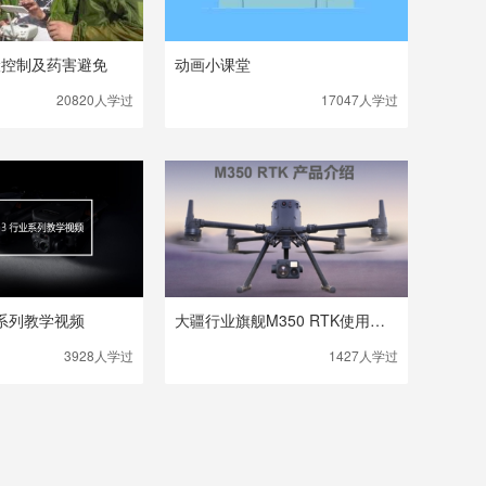
险控制及药害避免
动画小课堂
20820人
学过
17047人
学过
行业系列教学视频
大疆行业旗舰M350 RTK使用攻略
3928人
学过
1427人
学过